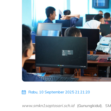
Rabu, 10 September 2025 21:21:20
www.smkn1saptosari.sch.id
(Gunungkidul).
SMK