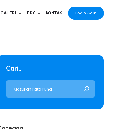
Login Akun
GALERI
BKK
KONTAK
Cari..
Kategori