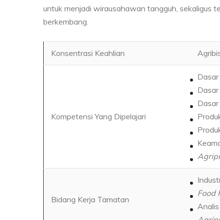
untuk menjadi wirausahawan tangguh, sekaligus ten
berkembang.
Konsentrasi Keahlian
Agribi
Dasar
Dasar 
Dasar 
Kompetensi Yang Dipelajari
Produk
Produ
Keama
Agrip
Indust
Food 
Bidang Kerja Tamatan
Anali
Agrip