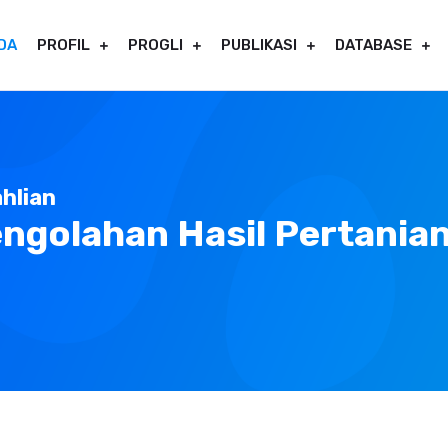
DA
PROFIL
PROGLI
PUBLIKASI
DATABASE
hlian
engolahan Hasil Pertania