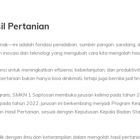
il Pertanian
ak—ini adalah fondasi peradaban, sumber pangan, sandang, d
h inovasi dan teknologi yang mengubah cara kita mengolah hasi
ci untuk meningkatkan efisiensi, keberlanjutan, dan produktivitas
tanian bukan hanya bisa dinikmati, tetapi juga bernilai jual tin
graris, SMKN 1 Saptosari membuka jurusan kelima pada tahun 2
pada tahun 2022, jurusan ini berkembang menjadi Program Keah
an Hasil Pertanian, sesuai dengan Keputusan Kepala Badan St
ik dengan ilmu dan keterampilan dalam mengolah hasil pertanian