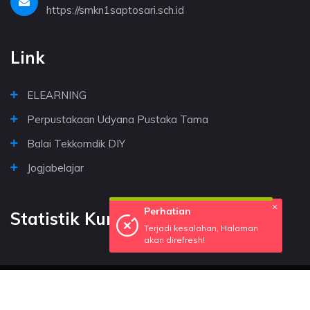
https://smkn1saptosari.sch.id
Link
ELEARNING
Perpustakaan Udyana Pustaka Tama
Balai Tekkomdik DIY
Jogjabelajar
Statistik Kunjungan
© Copyright 2026. SMKN 1 SAPTOSARI. All rights reserved.
Powered by Platform Sekolahkita.net