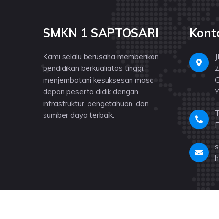
SMKN 1 SAPTOSARI
Kont
Kami selalu berusaha memberikan
J
pendidikan berkualiatas tinggi,
2
menjembatani kesuksesan masa
G
depan peserta didik dengan
Y
infrastruktur, pengetahuan, dan
T
sumber daya terbaik.
F
s
h