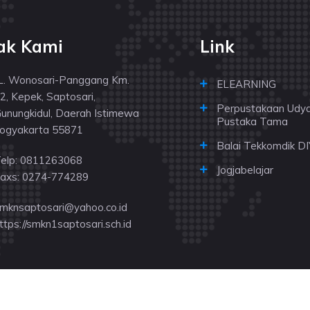
ak Kami
Link
L. Wonosari-Panggang Km.
ELEARNING
2, Kepek, Saptosari,
Perpustakaan Udy
unungkidul, Daerah Istimewa
Pustaka Tama
ogyakarta 55871
Balai Tekkomdik DI
elp: 0811263068
Jogjabelajar
axs: 0274-774289
mknsaptosari@yahoo.co.id
ttps://smkn1saptosari.sch.id