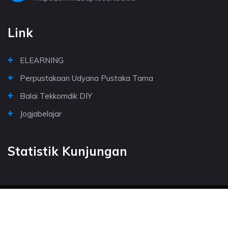
Link
ELEARNING
Perpustakaan Udyana Pustaka Tama
Balai Tekkomdik DIY
Jogjabelajar
Statistik Kunjungan
© Copyright 2026. SMKN 1 SAPTOSARI. All rights reserved.
Powered by Platform Sekolahkita.net