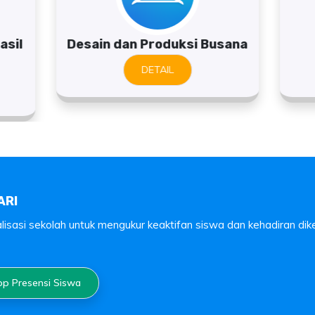
asil
Desain dan Produksi Busana
DETAIL
ARI
asi sekolah untuk mengukur keaktifan siswa dan kehadiran dike
App Presensi Siswa