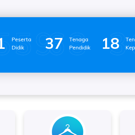
65
57
27
Peserta
Tenaga
Te
Didik
Pendidik
Kep