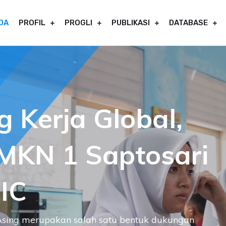
DA
PROFIL
PROGLI
PUBLIKASI
DATABASE
 Kerja Global,
MKN 1 Saptosari
IC
Asing merupakan salah satu bentuk dukungan