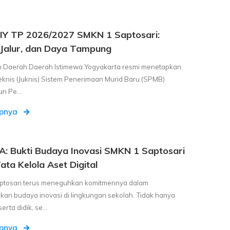
Y TP 2026/2027 SMKN 1 Saptosari:
 Jalur, dan Daya Tampung
h Daerah Daerah Istimewa Yogyakarta resmi menetapkan
eknis (Juknis) Sistem Penerimaan Murid Baru (SPMB)
n Pe...
apnya
: Bukti Budaya Inovasi SMKN 1 Saptosari
ata Kelola Aset Digital
ptosari terus meneguhkan komitmennya dalam
n budaya inovasi di lingkungan sekolah. Tidak hanya
rta didik, se...
apnya