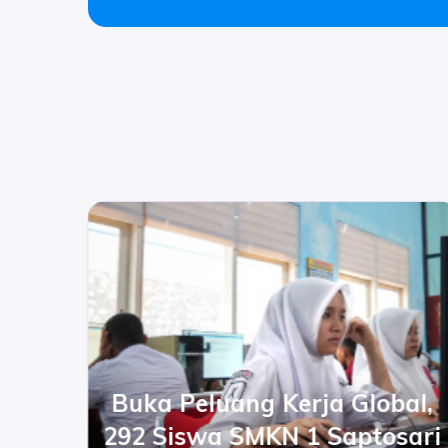
i
SA
Buka Peluang Kerja Global,
292 Siswa SMKN 1 Saptosari