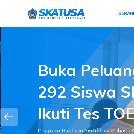
BERAN
Buka Peluang
292 Siswa S
Ikuti Tes TOE
Program Bantuan Sertifikasi Bahasa 