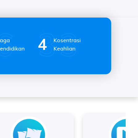
6
naga
Kosentrasi
endidikan
Keahlian