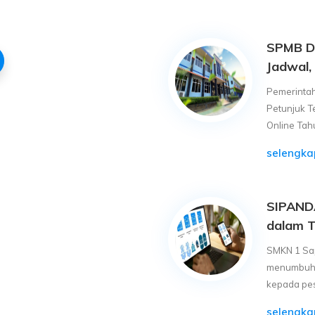
SPMB DI
Jadwal,
Pemerinta
Petunjuk T
Online Tahu
selengk
SIPANDA
dalam T
SMKN 1 Sa
menumbuhka
kepada pese
selengk