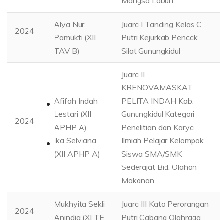
Mangsa Labuh
Alya Nur
Juara I Tanding Kelas C
2024
Pamukti (XII
Putri Kejurkab Pencak
TAV B)
Silat Gunungkidul
Juara II
KRENOVAMASKAT
Afifah Indah
PELITA INDAH Kab.
Lestari (XII
Gunungkidul Kategori
2024
APHP A)
Penelitian dan Karya
Ika Selviana
Ilmiah Pelajar Kelompok
(XII APHP A)
Siswa SMA/SMK
Sederajat Bid. Olahan
Makanan
Mukhyita Sekli
Juara III Kata Perorangan
2024
Anindia (XI TE
Putri Cabang Olahraga