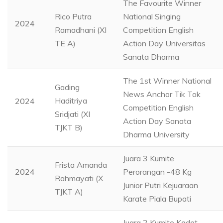
The Favourite Winner
Rico Putra
National Singing
2024
Ramadhani (XI
Competition English
TE A)
Action Day Universitas
Sanata Dharma
The 1st Winner National
Gading
News Anchor Tik Tok
Haditriya
2024
Competition English
Sridjati (XI
Action Day Sanata
TJKT B)
Dharma University
Juara 3 Kumite
Frista Amanda
2024
Perorangan -48 Kg
Rahmayati (X
Junior Putri Kejuaraan
TJKT A)
Karate Piala Bupati
Juara 2 Kumite Kadet