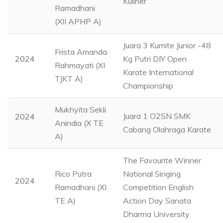
Kuliner
Ramadhani
(XII APHP A)
Juara 3 Kumite Junior -48
Frista Amanda
2024
Kg Putri DIY Open
Rahmayati (XI
Karate International
TJKT A)
Championship
Mukhyita Sekli
Juara 1 O2SN SMK
2024
Anindia (X TE
Cabang Olahraga Karate
A)
The Favourite Winner
Rico Putra
National Singing
2024
Ramadhani (XI
Competition English
TE A)
Action Day Sanata
Dharma University