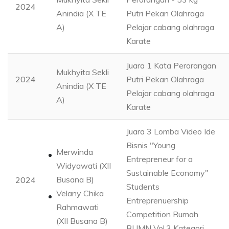
2024
Anindia (X TE
Putri Pekan Olahraga
A)
Pelajar cabang olahraga
Karate
Juara 1 Kata Perorangan
Mukhyita Sekli
2024
Putri Pekan Olahraga
Anindia (X TE
Pelajar cabang olahraga
A)
Karate
Juara 3 Lomba Video Ide
Bisnis "Young
Merwinda
Entrepreneur for a
Widyawati (XII
Sustainable Economy"
Busana B)
2024
Students
Velany Chika
Entreprenuership
Rahmawati
Competition Rumah
(XII Busana B)
BUMN Vol.3 Kategori