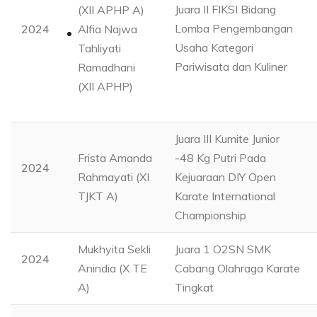
Juara II FIKSI Bidang
(XII APHP A)
Lomba Pengembangan
2024
Alfia Najwa
Usaha Kategori
Tahliyati
Pariwisata dan Kuliner
Ramadhani
(XII APHP)
Juara III Kumite Junior
Frista Amanda
-48 Kg Putri Pada
2024
Rahmayati (XI
Kejuaraan DIY Open
TJKT A)
Karate International
Championship
Mukhyita Sekli
Juara 1 O2SN SMK
2024
Anindia (X TE
Cabang Olahraga Karate
A)
Tingkat