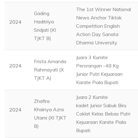
The 1st Winner National
Gading
News Anchor Tiktok
Haditriya
2024
Competition English
Sridjati (XI
Action Day Sanata
TJKT B)
Dharma University
Juara 3 Kumite
Frista Amanda
2024
Perorangan -48 Kg
Rahmayati (X
Junior Putri Kejuaraan
TJKT A)
Karate Piala Bupati
Juara 2 Kumite
Zhafira
kadet Junior Sabuk Biru
Khainya Azra
2024
Coklat Kelas Bebas Putri
Utami (XI TJKT
Kejuaraan Karate Piala
B)
Bupati