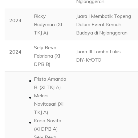
Nglanggeran
Ricky
Juara I Membatik Topeng
2024
Budyman (XI
Dalam Event Kemah
TKJ A)
Budaya di Nglanggeran
Sely Reva
Juara III Lomba Lukis
2024
Febriana (XI
DIY-KYOTO
DPB B)
Frista Amanda
R. (XI TKJ A)
Melani
Novitasari (XI
TKJ A)
Kana Novita
(XI DPB A)
Sely Reva