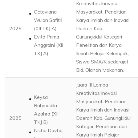
Kreativitas Inovasi
Octaviana
Masyarakat, Penelitian,
Wulan Safitri
Karya Ilmiah dan Inovasi
2025
(XII TKJ A)
Daerah Kab.
Evita Prima
Gunungkidul Kategori
Anggraini (XII
Penelitian dan Karya
TKJ A)
Ilmiah Pelajar Kelompok,
Siswa SMA/K sederajat
Bid. Olahan Makanan.
Juara IIl Lomba
Kreativitas Inovasi
Keysa
Masyarakat, Penelitian,
Rahmadila
Karya Ilmiah dan Inovasi
Azahra (XII
2025
Daerah Kab. Gunungkidul
TKJ B)
Kategori Penelitian dan
Nicho Davha
Karya Ilmiah Pelajar