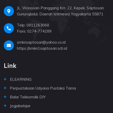
JL. Wonosari-Panggang Km. 22, Kepek, Saptosari,
Gunungkidul, Daerah Istimewa Yogyakarta 55871
Telp: 0811263068
Faxs: 0274-774289
smknsaptosari@yahoo.co.id
https://smkn1saptosari.sch.id
Link
ELEARNING
Perpustakaan Udyana Pustaka Tama
Balai Tekkomdik DIY
Jogjabelajar