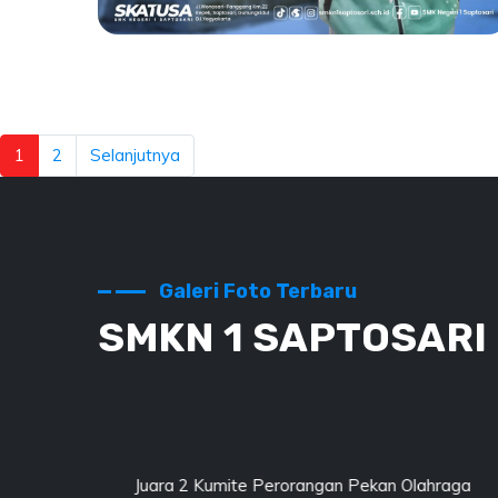
1
2
Selanjutnya
Juara 1 Kata
Perorangan Putri &
Juara 2 Kumite
Galeri Foto Terbaru
SMKN 1 SAPTOSARI
angan Pekan Olahraga