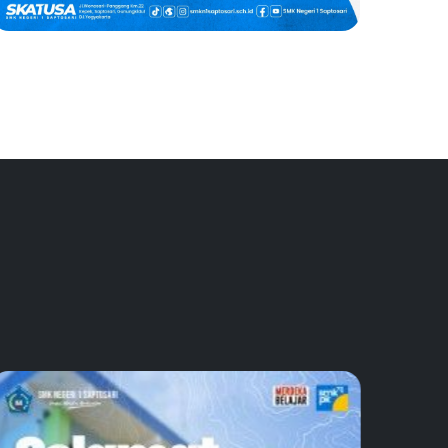
SKATUSA Best
Collaboration Rumah
BUMN GK
Juara 3 Kumite Peorangan -48 Kg Putri