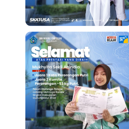
Juara 3 Kumite
Peorangan -48 Kg
Putri POPDA Provinsi
2024