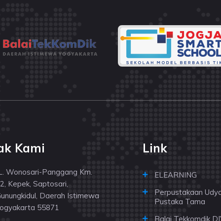
ak Kami
Link
L. Wonosari-Panggang Km.
ELEARNING
2, Kepek, Saptosari,
Perpustakaan Udy
unungkidul, Daerah Istimewa
Pustaka Tama
ogyakarta 55871
Balai Tekkomdik DI