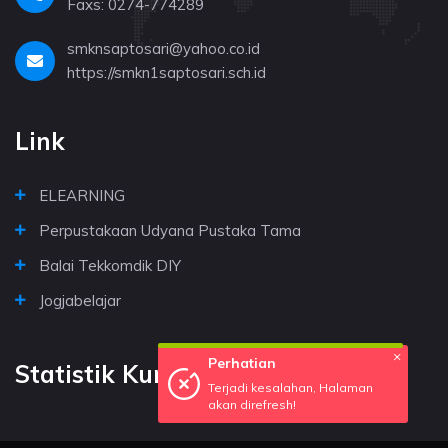
Faxs: 0274-774289
smknsaptosari@yahoo.co.id
https://smkn1saptosari.sch.id
Link
ELEARNING
Perpustakaan Udyana Pustaka Tama
Balai Tekkomdik DIY
Jogjabelajar
Statistik Kunjungan
Perhatian
×