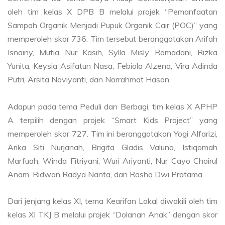
oleh tim kelas X DPB B melalui projek “Pemanfaatan
Sampah Organik Menjadi Pupuk Organik Cair (POC)” yang
memperoleh skor 736. Tim tersebut beranggotakan Arifah
Isnainy, Mutia Nur Kasih, Sylla Misly Ramadani, Rizka
Yunita, Keysia Asifatun Nasa, Febiola Alzena, Vira Adinda
Putri, Arsita Noviyanti, dan Norrahmat Hasan.
Adapun pada tema Peduli dan Berbagi, tim kelas X APHP
A terpilih dengan projek “Smart Kids Project” yang
memperoleh skor 727. Tim ini beranggotakan Yogi Alfarizi,
Arika Siti Nurjanah, Brigita Gladis Valuna, Istiqomah
Marfuah, Winda Fitriyani, Wuri Ariyanti, Nur Cayo Choirul
Anam, Ridwan Radya Nanta, dan Rasha Dwi Pratama.
Dari jenjang kelas XI, tema Kearifan Lokal diwakili oleh tim
kelas XI TKJ B melalui projek “Dolanan Anak” dengan skor