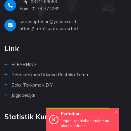
Telp: 0811263068
Faxs: 0274-774289
smknsaptosari@yahoo.co.id
https://smkn1saptosari.sch.id
Link
ELEARNING
Perpustakaan Udyana Pustaka Tama
Balai Tekkomdik DIY
Jogjabelajar
Statistik Kunjungan
×
Perhatian