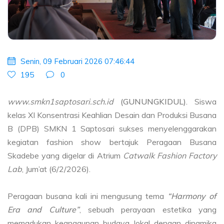
Senin, 09 Februari 2026 07:46:44
195
0
www.smkn1saptosari.sch.id
(GUNUNGKIDUL).
Siswa
kelas XI Konsentrasi Keahlian Desain dan Produksi Busana
B (DPB) SMKN 1 Saptosari sukses menyelenggarakan
kegiatan fashion show bertajuk Peragaan Busana
Skadebe yang digelar di Atrium
Catwalk Fashion Factory
Lab
, Jum’at (6/2/2026).
Peragaan busana kali ini mengusung tema
“Harmony of
Era and Culture”
, sebuah perayaan estetika yang
memadukan keanggunan budaya lokal dengan dinamika